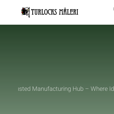
Skip
to
content
ur Trusted Manufacturing Hub – Where Ide